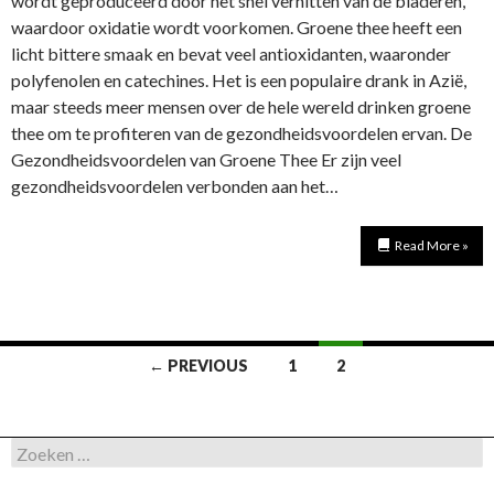
wordt geproduceerd door het snel verhitten van de bladeren,
waardoor oxidatie wordt voorkomen. Groene thee heeft een
licht bittere smaak en bevat veel antioxidanten, waaronder
polyfenolen en catechines. Het is een populaire drank in Azië,
maar steeds meer mensen over de hele wereld drinken groene
thee om te profiteren van de gezondheidsvoordelen ervan. De
Gezondheidsvoordelen van Groene Thee Er zijn veel
gezondheidsvoordelen verbonden aan het…
Read More »
Posts
← PREVIOUS
1
2
navigation
Zoeken
naar: