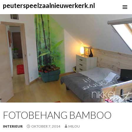
peuterspeelzaalnieuwerkerk.nl
SKIP
TO
CONTENT
FOTOBEHANG BAMBOO
INTERIEUR
OKTOBER 7, 2014
MILOU