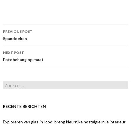
Post
PREVIOUS POST
navigation
Spandoeken
NEXT POST
Fotobehang op maat
Zoeken
naar:
RECENTE BERICHTEN
Exploreren van glas-in-lood: breng kleurrijke nostalgie in je interieur