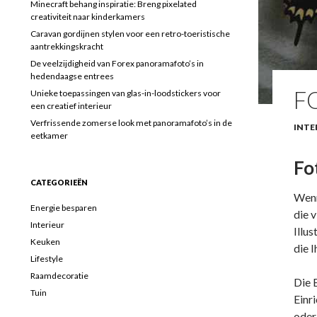
Minecraft behang inspiratie: Breng pixelated
creativiteit naar kinderkamers
Caravan gordijnen stylen voor een retro-toeristische
aantrekkingskracht
De veelzijdigheid van Forex panoramafoto’s in
hedendaagse entrees
F
Unieke toepassingen van glas-in-loodstickers voor
een creatief interieur
Verfrissende zomerse look met panoramafoto’s in de
INTE
eetkamer
Fo
CATEGORIEËN
Wenn
Energie besparen
die 
Interieur
Illu
Keuken
die I
Lifestyle
Raamdecoratie
Die 
Tuin
Einr
oder