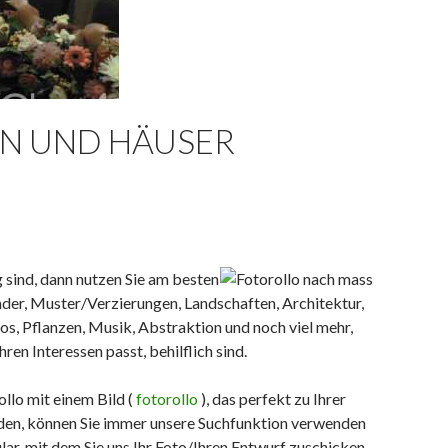
N UND HÄUSER
 sind, dann nutzen Sie am besten
inder, Muster/Verzierungen, Landschaften, Architektur,
tos, Pflanzen, Musik, Abstraktion und noch viel mehr,
ren Interessen passt, behilflich sind.
ollo mit einem Bild (
fotorollo
), das perfekt zu Ihrer
finden, können Sie immer unsere Suchfunktion verwenden
lar, mit dem Sie uns Ihr Foto/Ihren Entwurf zuschicken