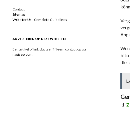
könne
Contact
Sitemap
Write for Us - Complete Guidelines
Verg
verg
Anpa
ADVERTEREN OP DEZE WEBSITE?
Wenn
Een artikel of link plaatsen? Neem contact op via
napiseo.com
.
bitt
dies
L
Ger
Z