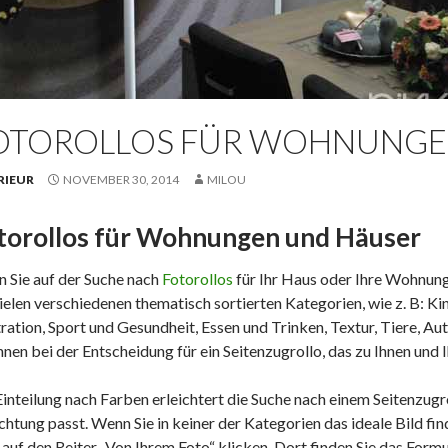
OTOROLLOS FÜR WOHNUNGE
RIEUR
NOVEMBER 30, 2014
MILOU
torollos für Wohnungen und Häuser
 Sie auf der Suche nach
Fotorollos
für Ihr Haus oder Ihre Wohnung
vielen verschiedenen thematisch sortierten Kategorien, wie z. B: K
stration, Sport und Gesundheit, Essen und Trinken, Textur, Tiere, Au
hnen bei der Entscheidung für ein Seitenzugrollo, das zu Ihnen und Ih
Einteilung nach Farben erleichtert die Suche nach einem Seitenzugr
ichtung passt. Wenn Sie in keiner der Kategorien das ideale Bild 
 auf den Reiter „Von Ihrem Foto“ klicken. Dort finden Sie das Formu