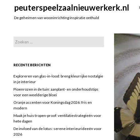
Search
peuterspeelzaalnieuwerkerk.nl
De geheimen van wooninrichting inspiratie onthuld
Zoeken
naar:
RECENTE BERICHTEN
Exploreren van glas-in-lood: breng kleurrijke nostalgie
in je interieur
Pioenrozen in de tuin: aanplant- en onderhoudstips
voor een weelderige bloei
Oranje accenten voor Koningsdag 2026: fris en
modern
Maak je huis tropen-proof: ventilatiestrategieën voor
hete dagen
De invloed van de lotus: serene interieurideeën voor
2026