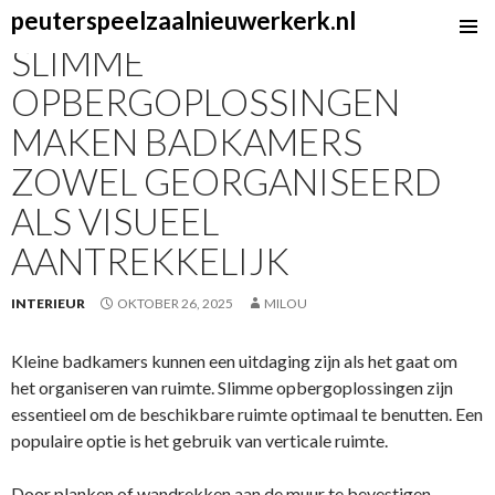
peuterspeelzaalnieuwerkerk.nl
SKIP
SLIMME
TO
OPBERGOPLOSSINGEN
CONTENT
MAKEN BADKAMERS
ZOWEL GEORGANISEERD
ALS VISUEEL
AANTREKKELIJK
INTERIEUR
OKTOBER 26, 2025
MILOU
Kleine badkamers kunnen een uitdaging zijn als het gaat om
het organiseren van ruimte. Slimme opbergoplossingen zijn
essentieel om de beschikbare ruimte optimaal te benutten. Een
populaire optie is het gebruik van verticale ruimte.
Door planken of wandrekken aan de muur te bevestigen,