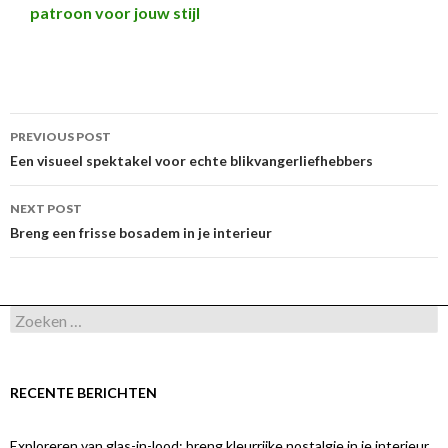
patroon voor jouw stijl
Post
PREVIOUS POST
navigation
Een visueel spektakel voor echte blikvangerliefhebbers
NEXT POST
Breng een frisse bosadem in je interieur
Zoeken
naar:
RECENTE BERICHTEN
Exploreren van glas-in-lood: breng kleurrijke nostalgie in je interieur