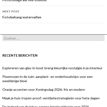
navigation
NEXT POST
Fotobehang watervallen
Zoeken
naar:
RECENTE BERICHTEN
Exploreren van glas-in-lood: breng kleurrijke nostalgie in je interieur
Pioenrozen in de tuin: aanplant- en onderhoudstips voor een
weelderige bloei
Oranje accenten voor Koningsdag 2026: fris en modern
Maak je huis tropen-proof: ventilatiestrategieën voor hete dagen
De invloed van de lotus: serene interieurideeën voor 2026