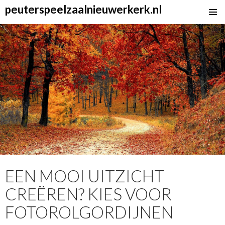
peuterspeelzaalnieuwerkerk.nl
SKIP
TO
CONTENT
EEN MOOI UITZICHT
CREËREN? KIES VOOR
FOTOROLGORDIJNEN