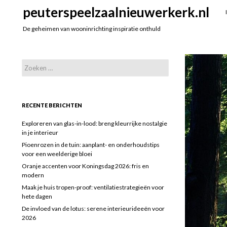
Search
peuterspeelzaalnieuwerkerk.nl
De geheimen van wooninrichting inspiratie onthuld
Zoeken
naar:
RECENTE BERICHTEN
Exploreren van glas-in-lood: breng kleurrijke nostalgie
in je interieur
Pioenrozen in de tuin: aanplant- en onderhoudstips
voor een weelderige bloei
Oranje accenten voor Koningsdag 2026: fris en
modern
Maak je huis tropen-proof: ventilatiestrategieën voor
hete dagen
De invloed van de lotus: serene interieurideeën voor
2026