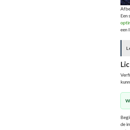
Afbe
Een s
opti
een l
L
Lic
Verf
kunn
Wi
Begi
de i