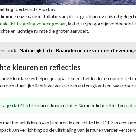
elding: bertvthul / Pixabay
limme keuze is de installatie van plissé gordijnen. Zoals uitgelegd 
male lichtregeling zonder gevaar
, laat dit type gordijn voldoende li
ichte en luchtige ruimte die groter aanvoelt.
ees ook:
Natuurlijk Licht: Raamdecoratie voor een Levendige
hte kleuren en reflecties
ijnde kleurkeuzes helpen je appartement helderder en ruimer te laten
en de natuurlijke lichtinval versterken en terugkaatsen, waardoor 
st je dat?
Lichte muren kunnen tot 70% meer licht reflecteren da
n met het schilderen van je muren in een lichte tint. Dit kan een i
mpact van verlichting op de uitstraling van je muren verder verste