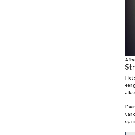
Afbe
Str
Het 
een 
allee
Daar
van 
op m