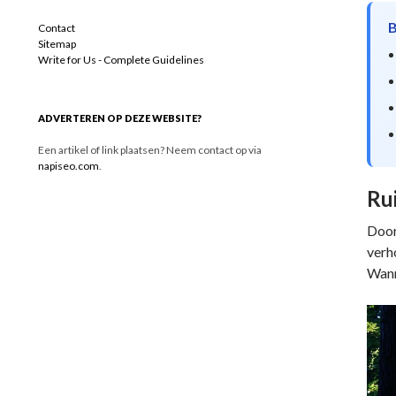
B
Contact
Sitemap
Write for Us - Complete Guidelines
ADVERTEREN OP DEZE WEBSITE?
Een artikel of link plaatsen? Neem contact op via
napiseo.com
.
Ru
Door
verh
Wann