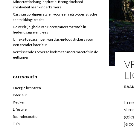
Minecraft behang inspiratie: Breng pixelated
creativiteit naar kinderkamers
Caravan gordijnen stylen voor een retro-toeristische
aantrekkingskracht
De veelzijdigheid van Forex panoramafoto’s in
hedendaagse entrees
Unieke toepassingen van glas-in-loodstickers voor
een creatief interieur
Verfrissende zomerse look met panoramafoto’s in de
eetkamer
V
L
CATEGORIEËN
RAA
Energie besparen
Interieur
In e
Keuken
slim
Lifestyle
gele
Raamdecoratie
je c
Tuin